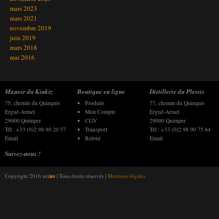
mars 2023
mars 2021
novembre 2019
juin 2019
mars 2018
mai 2016
Manoir du Kinkiz
Boutique en ligne
Distillerie du Plessis
75, chemin du Quinquis
Produits
77, chemin du Quinquis
Ergué-Armel
Mon Compte
Ergué-Armel
29000 Quimper
CGV
29000 Quimper
Tél : +33 (0)2 98 90 20 57
Transport
Tél : +33 (0)2 98 90 75 64
Email
Retour
Email
Suivez-nous !
Copyright 2016 net
ao
| Tous droits réservés |
Mentions légales