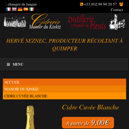
: changez de langue
+33 (0)2 98 90 20 57
Contact
HERVÉ SEZNEC, PRODUCTEUR RÉCOLTANT À
QUIMPER
MENU
ACCUEIL
MANOIR DU KINKIZ
CIDRE CUVÉE BLANCHE
Cidre Cuvée Blanche
9,00
€
A partir de