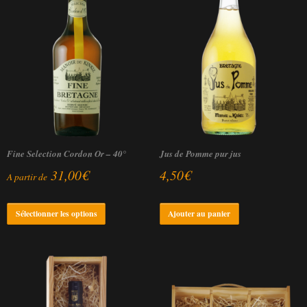
Fine Selection Cordon Or – 40°
Jus de Pomme pur jus
31,00
€
4,50
€
A partir de
Ce
Sélectionner les options
Ajouter au panier
produit
a
plusieurs
variantes.
Les
options
peuvent