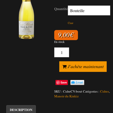
Quantité
Clair
9,00
€
En stock
quantité
Cidre
Cuvée
J'achète maintenant
Blanche
Save
SKU :
CidreCV-bout
Catégories :
Cidres
,
Manoir du Kinkiz
DESCRIPTION