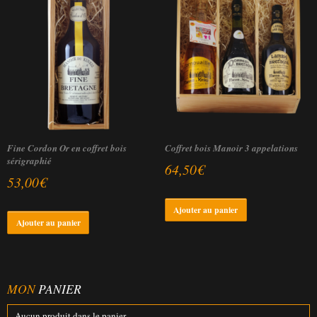
être
choisies
sur
la
page
du
produit
Fine Cordon Or en coffret bois
Coffret bois Manoir 3 appelations
sérigraphié
64,50
€
53,00
€
Ajouter au panier
Ajouter au panier
MON
PANIER
Aucun produit dans le panier.